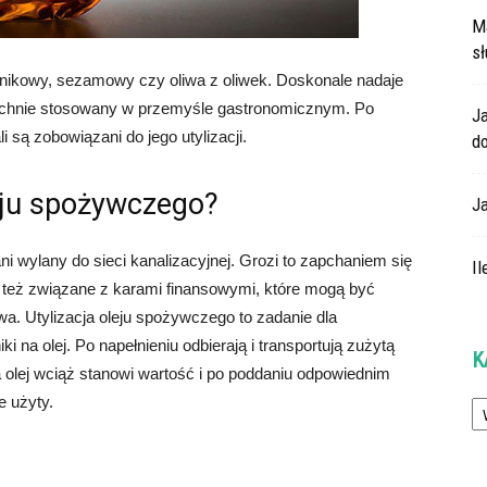
M
s
cznikowy, sezamowy czy oliwa z oliwek. Doskonale nadaje
zechnie stosowany w przemyśle gastronomicznym. Po
J
li są zobowiązani do jego utylizacji.
do
leju spożywczego?
J
 wylany do sieci kanalizacyjnej. Grozi to zapchaniem się
Il
 też związane z karami finansowymi, które mogą być
wa. Utylizacja oleju spożywczego to zadanie dla
ki na olej. Po napełnieniu odbierają i transportują zużytą
K
 olej wciąż stanowi wartość i po poddaniu odpowiednim
Ka
 użyty.