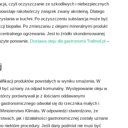
acja, czyli oczyszczanie ze szkodliwych i niebezpiecznych
powstaje rakotwórczy związek zwany akroleiną. Dlatego
rzystania w kuchni. Po oczyszczeniu substancja może być
cji biopaliw. Po zmieszaniu z olejami mineralnymi produkt
centralnego ogrzewania. Jest to źródło skondensowanej
użyte ponownie.
Dostawa oleju dla gastronomii Trafinoil.pl
–
j
lifikacji produktów powstałych w wyniku smażenia. W
ógł być uznany za odpad komunalny. Występowanie oleju w
 którzy porównywali je z ilościami oddawanymi
 gastronomicznego odwołał się do rzecznika małych i
 Ministerstwo Klimatu. W odpowiedzi stwierdzono, że
stwach, jak i działalności gastronomicznej zostały uznane
 niektóre procedury. Jeśli dany podmiot nie musi być