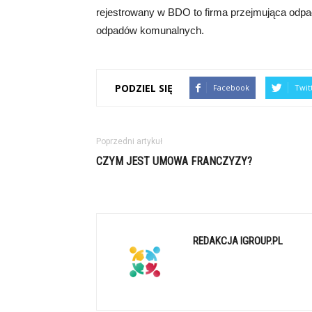
rejestrowany w BDO to firma przejmująca odpad
odpadów komunalnych.
PODZIEL SIĘ
Facebook
Twit
Poprzedni artykuł
CZYM JEST UMOWA FRANCZYZY?
REDAKCJA IGROUP.PL