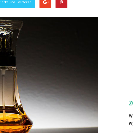
ierkaj) na Twitterze
Z
Wy
w