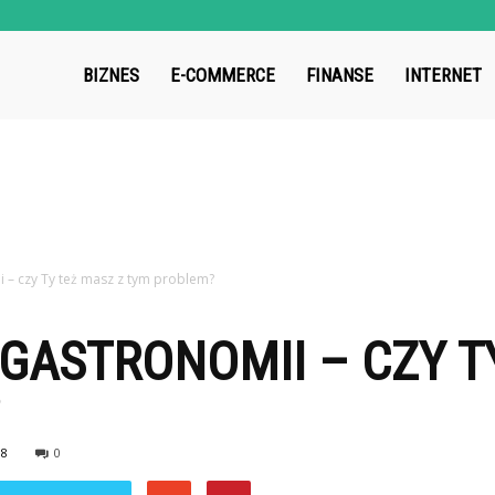
roup.pl
BIZNES
E-COMMERCE
FINANSE
INTERNET
i – czy Ty też masz z tym problem?
 GASTRONOMII – CZY T
98
0