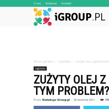
O nas
Reklama
Kontakt
iG
Strona główna
Logistyka
Zużyty olej z gastronomi
Logistyka
ZUŻYTY OLEJ Z
TYM PROBLEM?
Przez
Redakcja iGroup.pl
-
28 kwietnia 2021
19