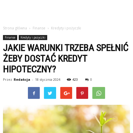
Strona główna
Finanse
Kredyty i pożyczki
Finanse
Kredyty i pożyczki
JAKIE WARUNKI TRZEBA SPEŁNIĆ
ŻEBY DOSTAĆ KREDYT
HIPOTECZNY?
Przez
Redakcja
-
18 stycznia 2024
423
0