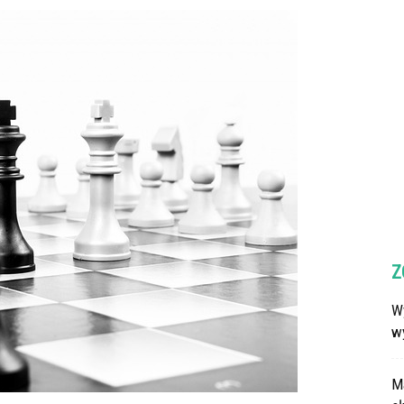
Z
Wy
w
M