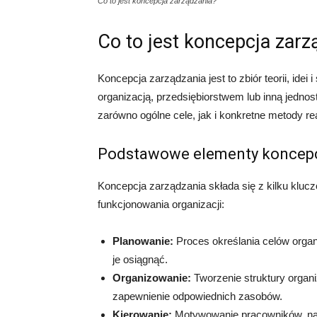
Co to jest koncepcja zarządzania?
Co to jest koncepcja zarz
Koncepcja zarządzania jest to zbiór teorii, idei 
organizacją, przedsiębiorstwem lub inną jednos
zarówno ogólne cele, jak i konkretne metody rea
Podstawowe elementy koncepc
Koncepcja zarządzania składa się z kilku klu
funkcjonowania organizacji:
Planowanie:
Proces określania celów organi
je osiągnąć.
Organizowanie:
Tworzenie struktury organi
zapewnienie odpowiednich zasobów.
Kierowanie:
Motywowanie pracowników, nad