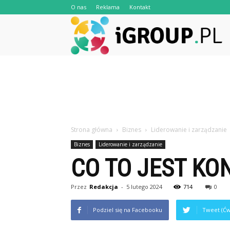
O nas
Reklama
Kontakt
iG
Strona główna
Biznes
Liderowanie i zarządzanie
Biznes
Liderowanie i zarządzanie
CO TO JEST KO
Przez
Redakcja
-
5 lutego 2024
714
0
Podziel się na Facebooku
Tweet (Ćw