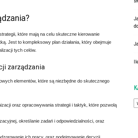
s
ądzania?
J
do
i strategii, które mają na celu skuteczne kierowanie
tką. Jest to kompleksowy plan działania, który obejmuje
J
lizacji tych celów.
Il
ji zarządzania
czowych elementów, które są niezbędne do skutecznego
K
Ka
zacji oraz opracowywania strategii i taktyk, które pozwolą
zacyjnej, określanie zadań i odpowiedzialności, oraz
zorowanie ich pracy, oraz podejmowanie decyzji