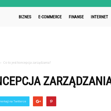
roup.pl
BIZNES
E-COMMERCE
FINANSE
INTERNET
Co to jest koncepcja zarządzania?
NCEPCJA ZARZĄDZANI
ierkaj) na Twitterze