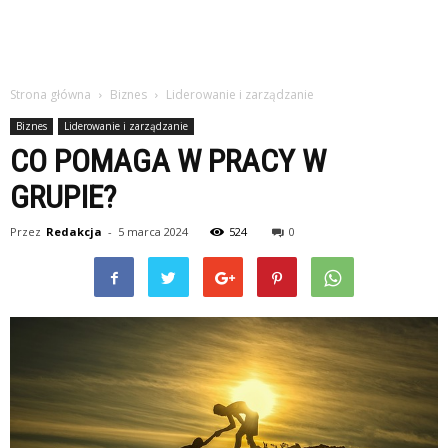
Strona główna
Biznes
Liderowanie i zarządzanie
Biznes
Liderowanie i zarządzanie
CO POMAGA W PRACY W
GRUPIE?
Przez
Redakcja
-
5 marca 2024
524
0