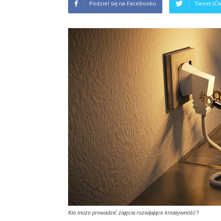
Podziel się na Facebooku
Tweet (Ćw
Kto może prowadzić zajęcia rozwijające kreatywność?