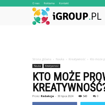
O nas
Reklama
Kontakt
iG
Strona główna
Nauka
Kreatywność
Kto może p
Nauka
Kreatywność
KTO MOŻE PRO
KREATYWNOŚĆ
Przez
Redakcja
-
30 lipca 2024
543
0