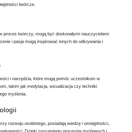
ejętności twórcze.
i w proces twórczy, mogą być doskonałymi nauczycielami
zenie i pasja mogą inspirować innych do odkrywania i
o
tności i narzędzia, które mogą pomóc uczestnikom w
om, takim jak medytacja, wizualizacja czy techniki
zego myślenia.
ologii
nerzy rozwoju osobistego, posiadają wiedzę i umiejętności,
reatywności. Dzięki zrozumieniu procesów myślowych i