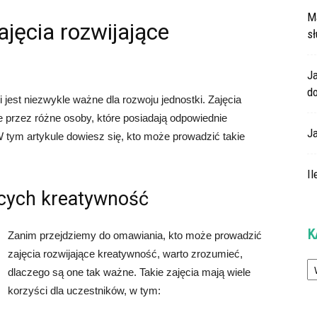
M
jęcia rozwijające
s
J
do
 jest niezwykle ważne dla rozwoju jednostki. Zajęcia
przez różne osoby, które posiadają odpowiednie
J
 W tym artykule dowiesz się, kto może prowadzić takie
Il
ących kreatywność
K
Zanim przejdziemy do omawiania, kto może prowadzić
zajęcia rozwijające kreatywność, warto zrozumieć,
Ka
dlaczego są one tak ważne. Takie zajęcia mają wiele
korzyści dla uczestników, w tym: