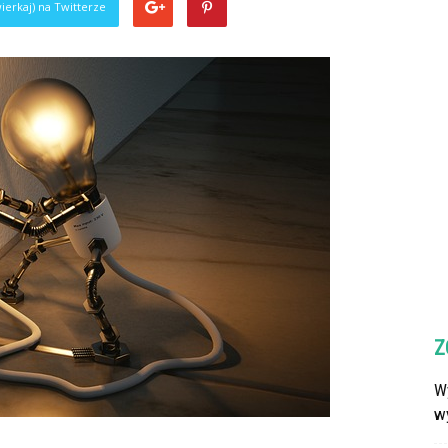
ierkaj) na Twitterze
Z
Wy
w