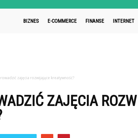
roup.pl
BIZNES
E-COMMERCE
FINANSE
INTERNET
rowadzić zajęcia rozwijające kreatywność?
WADZIĆ ZAJĘCIA ROZW
?