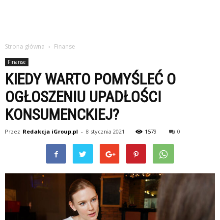
Strona główna
Finanse
Finanse
KIEDY WARTO POMYŚLEĆ O
OGŁOSZENIU UPADŁOŚCI
KONSUMENCKIEJ?
Przez
Redakcja iGroup.pl
-
8 stycznia 2021
1579
0