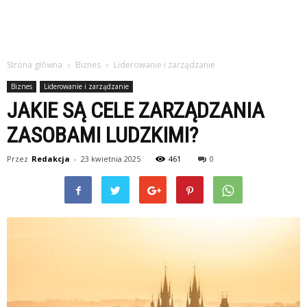
Strona główna
Biznes
Liderowanie i zarządzanie
Biznes
Liderowanie i zarządzanie
JAKIE SĄ CELE ZARZĄDZANIA
ZASOBAMI LUDZKIMI?
Przez
Redakcja
-
23 kwietnia 2025
461
0