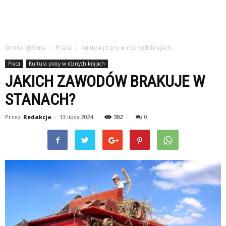
Strona główna
Praca
Kultura pracy w różnych krajach
Praca
Kultura pracy w różnych krajach
JAKICH ZAWODÓW BRAKUJE W
STANACH?
Przez
Redakcja
-
13 lipca 2024
302
0