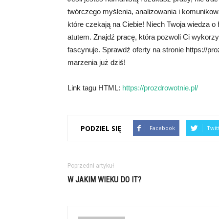
twórczego myślenia, analizowania i komunikow
które czekają na Ciebie! Niech Twoja wiedza o his
atutem. Znajdź pracę, która pozwoli Ci wykorzys
fascynuje. Sprawdź oferty na stronie https://pr
marzenia już dziś!
Link tagu HTML:
https://prozdrowotnie.pl/
PODZIEL SIĘ
Facebook
Twit
Poprzedni artykuł
W JAKIM WIEKU DO IT?