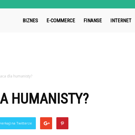
roup.pl
BIZNES
E-COMMERCE
FINANSE
INTERNET
raca dla humanisty?
LA HUMANISTY?
ierkaj) na Twitterze