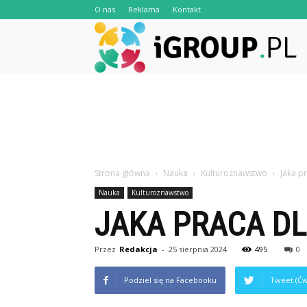
O nas
Reklama
Kontakt
iG
Strona główna
Nauka
Kulturoznawstwo
Jaka p
Nauka
Kulturoznawstwo
JAKA PRACA D
Przez
Redakcja
-
25 sierpnia 2024
495
0
Podziel się na Facebooku
Tweet (Ćw