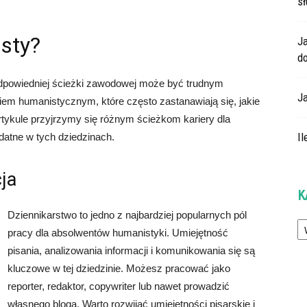
s
sty?
J
do
dpowiedniej ścieżki zawodowej może być trudnym
J
iem humanistycznym, które często zastanawiają się, jakie
tykule przyjrzymy się różnym ścieżkom kariery dla
Il
datne w tych dziedzinach.
cja
K
Dziennikarstwo to jedno z najbardziej popularnych pól
Ka
pracy dla absolwentów humanistyki. Umiejętność
pisania, analizowania informacji i komunikowania się są
kluczowe w tej dziedzinie. Możesz pracować jako
reporter, redaktor, copywriter lub nawet prowadzić
własnego bloga. Warto rozwijać umiejętności pisarskie i