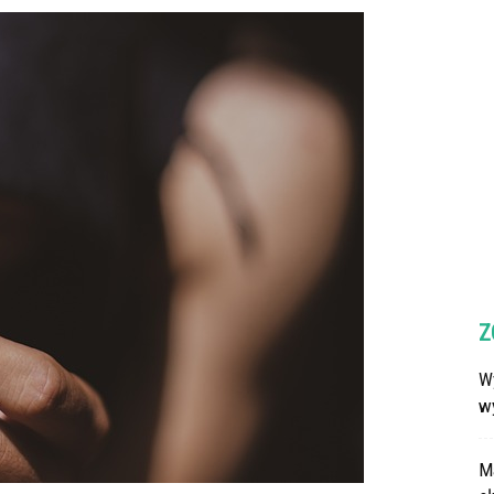
Z
Wy
w
M