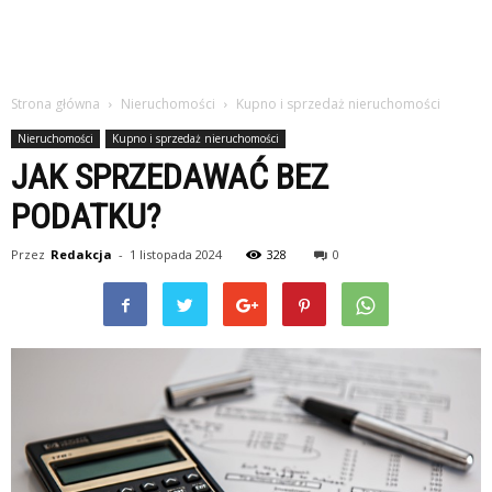
Strona główna
Nieruchomości
Kupno i sprzedaż nieruchomości
Nieruchomości
Kupno i sprzedaż nieruchomości
JAK SPRZEDAWAĆ BEZ
PODATKU?
Przez
Redakcja
-
1 listopada 2024
328
0