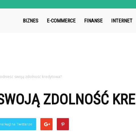
roup.pl
BIZNES
E-COMMERCE
FINANSE
INTERNET
podnieść swoją zdolność kredytowa?
 SWOJĄ ZDOLNOŚĆ KR
ierkaj) na Twitterze