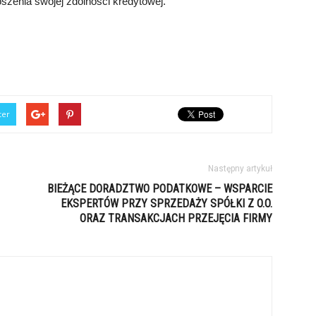
szenia swojej zdolności kredytowej.
ter
Następny artykuł
BIEŻĄCE DORADZTWO PODATKOWE – WSPARCIE
EKSPERTÓW PRZY SPRZEDAŻY SPÓŁKI Z O.O.
ORAZ TRANSAKCJACH PRZEJĘCIA FIRMY