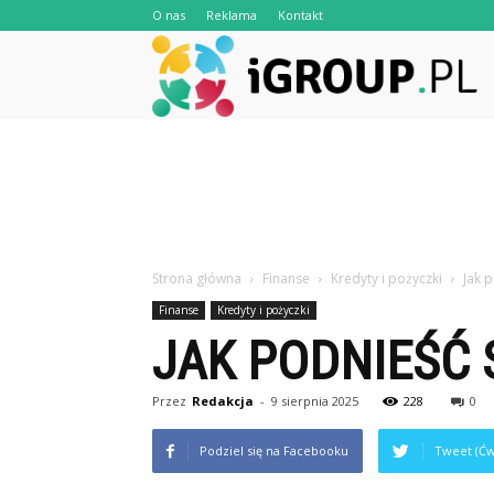
O nas
Reklama
Kontakt
iG
Strona główna
Finanse
Kredyty i pożyczki
Jak 
Finanse
Kredyty i pożyczki
JAK PODNIEŚĆ
Przez
Redakcja
-
9 sierpnia 2025
228
0
Podziel się na Facebooku
Tweet (Ćw