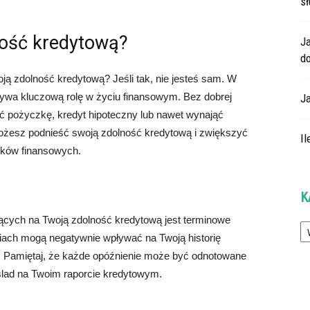
s
ność kredytową?
J
do
ją zdolność kredytową? Jeśli tak, nie jesteś sam. W
ywa kluczową rolę w życiu finansowym. Bez dobrej
J
ć pożyczkę, kredyt hipoteczny lub nawet wynająć
możesz podnieść swoją zdolność kredytową i zwiększyć
Il
nków finansowych.
K
Ka
cych na Twoją zdolność kredytową jest terminowe
iach mogą negatywnie wpływać na Twoją historię
. Pamiętaj, że każde opóźnienie może być odnotowane
 ślad na Twoim raporcie kredytowym.