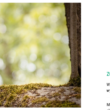
Z
Wy
w
M