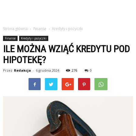
Strona główna
Finanse
Kredyty i pożyczki
Finanse
Kredyty i pożyczki
ILE MOŻNA WZIĄĆ KREDYTU POD
HIPOTEKĘ?
Przez
Redakcja
-
6 grudnia 2024
276
0