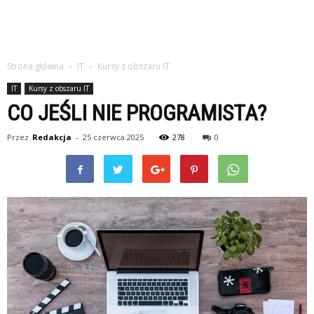
Strona główna
IT
Kursy z obszaru IT
IT
Kursy z obszaru IT
CO JEŚLI NIE PROGRAMISTA?
Przez
Redakcja
-
25 czerwca 2025
278
0